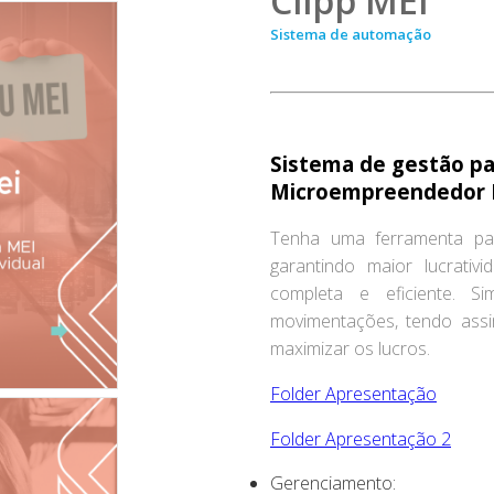
Clipp MEI
Sistema de automação
Sistema de gestão p
Microempreendedor I
Tenha uma ferramenta par
garantindo maior lucrativ
completa e eficiente. Si
movimentações, tendo assi
maximizar os lucros.
Folder Apresentação
Folder Apresentação 2
Gerenciamento: