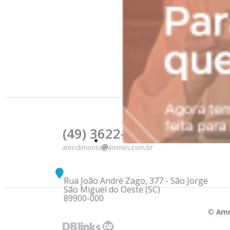
(49) 3622-4976
atendimento
ammes.com.br
Rua João André Zago, 377 - São Jorge
São Miguel do Oeste (SC)
89900-000
©
Amm